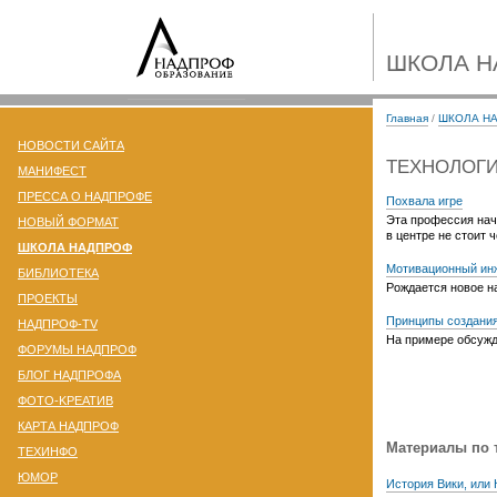
ШКОЛА 
Главная
/
ШКОЛА Н
НОВОСТИ САЙТА
ТЕХНОЛОГИ
МАНИФЕСТ
ПРЕССА О НАДПРОФЕ
Похвала игре
Эта профессия нач
НОВЫЙ ФОРМАТ
в центре не стоит 
ШКОЛА НАДПРОФ
Мотивационный ин
БИБЛИОТЕКА
Рождается новое на
ПРОЕКТЫ
Принципы создани
НАДПРОФ-TV
На примере обсужд
ФОРУМЫ НАДПРОФ
БЛОГ НАДПРОФА
ФОТО-KРЕАТИВ
КАРТА НАДПРОФ
Материалы по 
ТЕХИНФО
ЮМОР
История Вики, или 