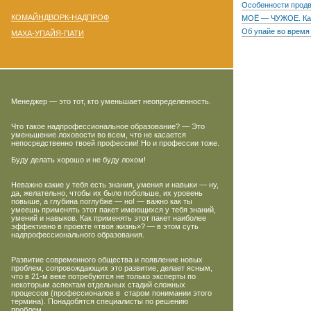
Особенности продв
КОМАЙНДВОРК-НАДПРОФ
МОЁ — ЧУЖОЕ. Как
Об упайе во время
МАХА-УПАЙЯ-ПАТИ
Менеджер — это тот, кто уменьшает неопределенность.
Что такое надпрофессиональное образование? — Это
уменьшение лоховости во всем, что не касается
непосредственно твоей профессии! Но и профессии тоже.
Буду делать хорошо и не буду лохом!
Неважно какие у тебя есть знания, умения и навыки — ну,
да, желательно, чтобы их было побольше, их уровень
повыше, а глубина поглубже — но! — важно как ты
умеешь применять этот пакет имеющихся у тебя знаний,
умений и навыков. Как применять этот пакет наиболее
эффективно в проекте «твоя жизнь»? — в этом суть
надпрофессионального образования.
Развитие современного общества и появление новых
проблем, сопровождающих это развитие, делает ясным,
что в
21-м
веке потребуются не только эксперты по
некоторым аспектам отдельных стадий сложных
процессов (профессионалов в старом понимании этого
термина). Понадобятся специалисты по решению
проблем.