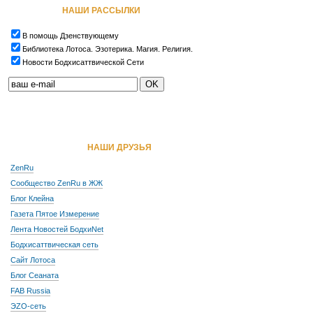
НАШИ РАССЫЛКИ
В помощь Дзенствующему
Библиотека Лотоса. Эзотерика. Магия. Религия.
Новости Бодхисаттвической Сети
НАШИ ДРУЗЬЯ
ZenRu
Сообщество ZenRu в ЖЖ
Блог Клейна
Газета Пятое Измерение
Лента Новостей БодхиNet
Бодхисаттвическая сеть
Сайт Лотоса
Блог Сеаната
FAB Russia
ЭZО-сеть