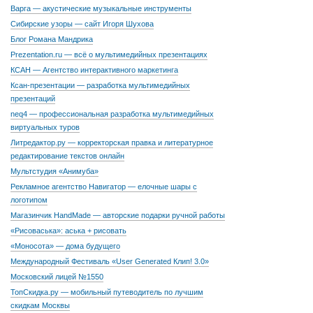
Варга — акустические музыкальные инструменты
Сибирские узоры — сайт Игоря Шухова
Блог Романа Мандрика
Prezentation.ru — всё о мультимедийных презентациях
КСАН — Агентство интерактивного маркетинга
Ксан-презентации — разработка мультимедийных
презентаций
neq4 — профессиональная разработка мультимедийных
виртуальных туров
Литредактор.ру — корректорская правка и литературное
редактирование текстов онлайн
Мультстудия «Анимуба»
Рекламное агентство Навигатор — елочные шары с
логотипом
Магазинчик HandMade — авторские подарки ручной работы
«Рисоваська»: аська + рисовать
«Моносота» — дома будущего
Международный Фестиваль «User Generated Клип! 3.0»
Московский лицей №1550
ТопСкидка.ру — мобильный путеводитель по лучшим
скидкам Москвы