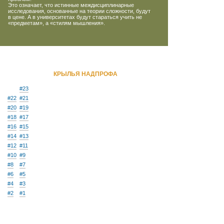
Это означает, что истинные междисциплинарные
исследования, основанные на теории сложности, будут
в цене. А в университетах будут стараться учить не
«предметам», а «стилям мышления».
КРЫЛЬЯ НАДПРОФА
#23
#22
#21
#20
#19
#18
#17
#16
#15
#14
#13
#12
#11
#10
#9
#8
#7
#6
#5
#4
#3
#2
#1