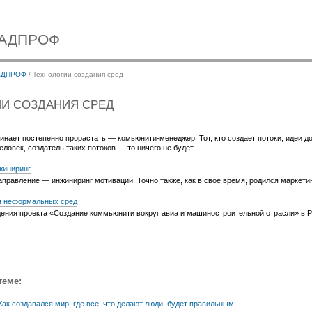
НАДПРОФ
АДПРОФ
/ Технологии создания сред
И СОЗДАНИЯ СРЕД
инает постепенно прорастать — комьюнити-менеджер. Тот, кто создает потоки, идеи д
человек, создатель таких потоков — то ничего не будет.
жиниринг
правление — инжиниринг мотиваций. Точно также, как в свое время, родился маркетин
я неформальных сред
ения проекта «Создание коммьюнити вокруг авиа и машиностроительной отрасли» в Р
теме:
Как создавался мир, где все, что делают люди, будет правильным