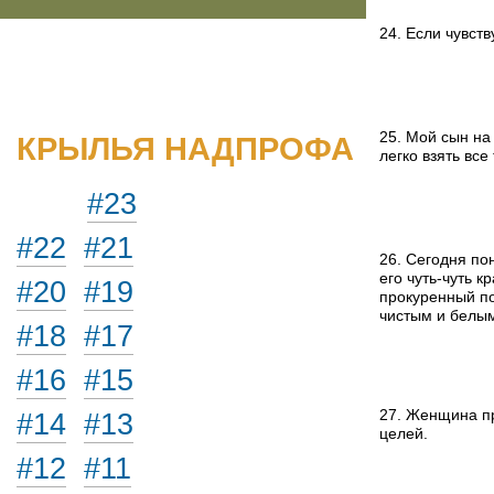
24. Если чувст
25. Мой сын на
КРЫЛЬЯ НАДПРОФА
легко взять все
#23
#22
#21
26. Сегодня по
его
чуть-чуть
кр
#20
#19
прокуренный пот
чистым и белым
#18
#17
#16
#15
27. Женщина пр
#14
#13
целей.
#12
#11