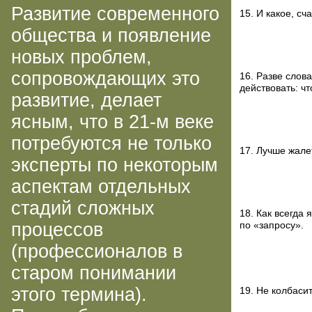
Развитие современного
15. И какое, сч
общества и появление
новых проблем,
сопровождающих это
16. Разве слов
действовать: ч
развитие, делает
ясным, что в
21-м
веке
потребуются не только
17. Лучше жалет
эксперты по некоторым
аспектам отдельных
стадий сложных
18. Как всегда 
процессов
по «запросу».
(профессионалов в
старом понимании
этого термина).
19. Не колбаси