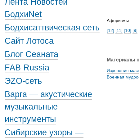
Лента Новостей
БодхиNet
Афоризмы:
Бодхисаттвическая сеть
[12]
[11]
[10]
[9]
Сайт Лотоса
Блог Сеаната
Материалы п
FAB Russia
Изречения маст
Военная мудро
ЭZО-сеть
Варга — акустические
музыкальные
инструменты
Сибирские узоры —