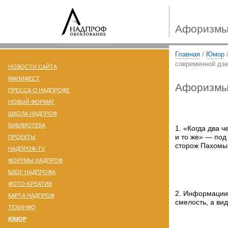
Афоризмы 
Главная
/
Юмор
современной дзе
НОВОСТИ САЙТА
МАНИФЕСТ
Афоризмы 
ПРЕССА О НАДПРОФЕ
НОВЫЙ ФОРМАТ
ШКОЛА НАДПРОФ
БИБЛИОТЕКА
1. «Когда два 
и то же» — под
ПРОЕКТЫ
сторож Пахом
НАДПРОФ-TV
ФОРУМЫ НАДПРОФ
БЛОГ НАДПРОФА
ФОТО-KРЕАТИВ
2. Информации 
КАРТА НАДПРОФ
смелость, а ви
ТЕХИНФО
ЮМОР