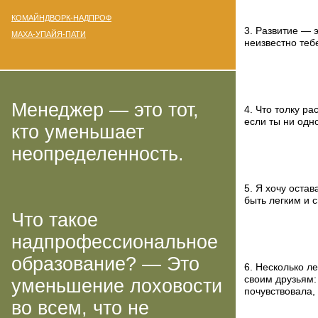
КОМАЙНДВОРК-НАДПРОФ
3. Развитие — э
МАХА-УПАЙЯ-ПАТИ
неизвестно теб
Менеджер — это тот,
4. Что толку р
если ты ни одно
кто уменьшает
неопределенность.
5. Я хочу оста
быть легким и с
Что такое
надпрофессиональное
образование? — Это
6. Несколько л
своим друзьям: 
уменьшение лоховости
почувствовала, 
во всем, что не