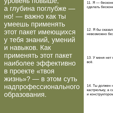
уровень повыше,
11. Я — бескон
а глубина поглубже —
сделать бескон
но! — важно как ты
умеешь применять
12. Я бы сказа
этот пакет имеющихся
невозможно без
у тебя знаний, умений
и навыков. Как
применять этот пакет
13. У меня нет
наиболее эффективно
всё.
в проекте «твоя
жизнь»? — в этом суть
надпрофессионального
14. Ты должен 
кастрюльку, а 
образования.
и конструкторо